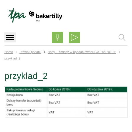
Skip
to
content
Home
Prawo i podatki
Bony – zmiany w opodatkowaniu VAT od 2019 r.
przyklad_2
przyklad_2