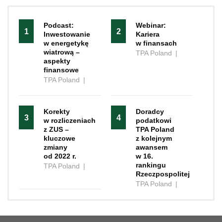
Podcast:
Webinar:
1
2
Inwestowanie
Kariera
w energetykę
w finansach
wiatrową –
TPA Poland
|
aspekty
finansowe
TPA Poland
|
Korekty
Doradcy
3
4
w rozliczeniach
podatkowi
z ZUS –
TPA Poland
kluczowe
z kolejnym
zmiany
awansem
od 2022 r.
w 16.
rankingu
TPA Poland
|
Rzeczpospolitej
TPA Poland
|