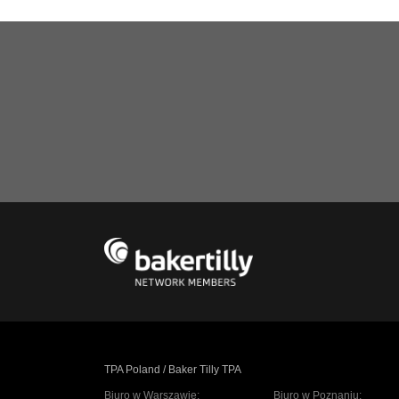
TPA Poland / Baker Tilly TPA
Biuro w Warszawie:
Biuro w Poznaniu: