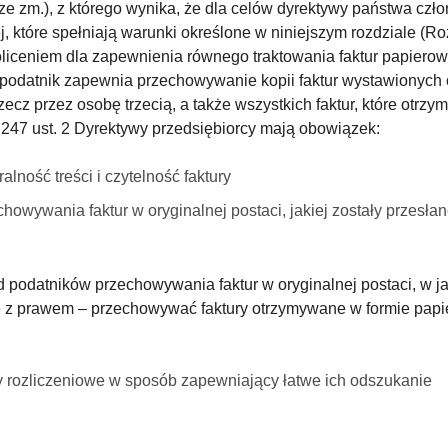
, ze zm.), z którego wynika, że dla celów dyrektywy państwa cz
j, które spełniają warunki określone w niniejszym rozdziale (Ro
liceniem dla zapewnienia równego traktowania faktur papierowy
 podatnik zapewnia przechowywanie kopii faktur wystawionych 
zecz przez osobę trzecią, a także wszystkich faktur, które otrzym
 247 ust. 2 Dyrektywy przedsiębiorcy mają obowiązek:
lność treści i czytelność faktury
ywania faktur w oryginalnej postaci, jakiej zostały przesłan
podatników przechowywania faktur w oryginalnej postaci, w jak
 z prawem – przechowywać faktury otrzymywane w formie papie
y rozliczeniowe w sposób zapewniający łatwe ich odszukanie