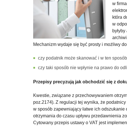
w firm
elektro
która d
w odpo
byłyby
archiwi
Mechanizm wydaje się być prosty i możliwy do 
czy podatnik może skanować i w ten sposó
czy taki sposób nie wpłynie na prawo do odl
Przepisy precyzują jak obchodzić się z do
Kwestie, związane z przechowywaniem otrzymywan
poz.2174). Z regulacji tej wynika, że podatni
w sposób zapewniający łatwe ich odszukanie or
otrzymania do czasu upływu przedawnienia z
Cytowany przepis ustawy o VAT jest implemen