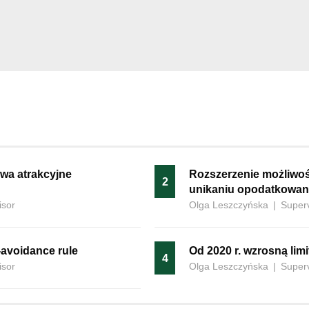
wa atrakcyjne
Rozszerzenie możliwoś
2
unikaniu opodatkowan
isor
Olga Leszczyńska
|
Superv
-avoidance rule
Od 2020 r. wzrosną lim
4
isor
Olga Leszczyńska
|
Superv