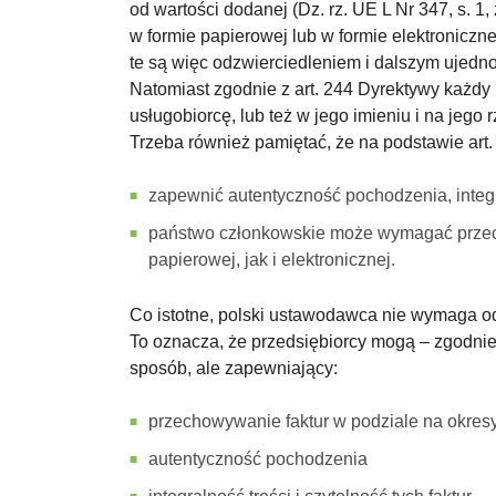
od wartości dodanej (Dz. rz. UE L Nr 347, s. 1
w formie papierowej lub w formie elektroniczne
te są więc odzwierciedleniem i dalszym ujedno
Natomiast zgodnie z art. 244 Dyrektywy każdy
usługobiorcę, lub też w jego imieniu i na jego r
Trzeba również pamiętać, że na podstawie art.
zapewnić autentyczność pochodzenia, integra
państwo członkowskie może wymagać przechow
papierowej, jak i elektronicznej.
Co istotne, polski ustawodawca nie wymaga od 
To oznacza, że przedsiębiorcy mogą – zgodnie
sposób, ale zapewniający:
przechowywanie faktur w podziale na okres
autentyczność pochodzenia