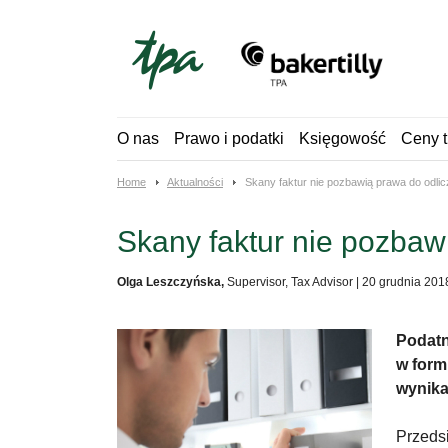
Skip
to
content
O nas
Prawo i podatki
Księgowość
Ceny t
Home
Aktualności
Skany faktur nie pozbawią prawa do odli
Skany faktur nie pozbaw
Olga Leszczyńska,
Supervisor, Tax Advisor
|
20 grudnia 201
Podatn
w form
wynika
Przedsi