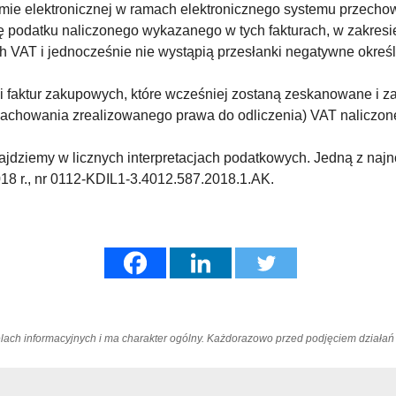
mie elektronicznej w ramach elektronicznego systemu przecho
 podatku naliczonego wykazanego w tych fakturach, w zakresie
VAT i jednocześnie nie wystąpią przesłanki negatywne określ
 faktur zakupowych, które wcześniej zostaną zeskanowane i zap
zachowania zrealizowanego prawa do odliczenia) VAT naliczone
znajdziemy w licznych interpretacjach podatkowych. Jedną z najn
018 r., nr 0112-KDIL1-3.4012.587.2018.1.AK.
elach informacyjnych i ma charakter ogólny. Każdorazowo przed podjęciem dział