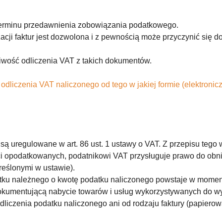
terminu przedawnienia zobowiązania podatkowego.
acji faktur jest dozwolona i z pewnością może przyczynić się
liwość odliczenia VAT z takich dokumentów.
liczenia VAT naliczonego od tego w jakiej formie (elektronicz
ą uregulowane w art. 86 ust. 1 ustawy o VAT. Z przepisu tego w
 opodatkowanych, podatnikowi VAT przysługuje prawo do obni
reślonymi w ustawie).
atku należnego o kwotę podatku naliczonego powstaje w mom
 dokumentującą nabycie towarów i usług wykorzystywanych do 
liczenia podatku naliczonego ani od rodzaju faktury (papierowa 