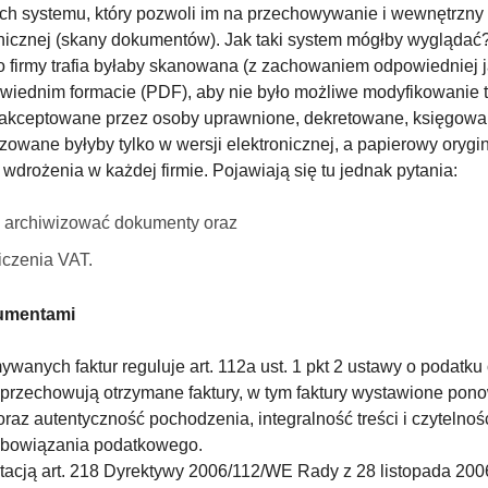
ach systemu, który pozwoli im na przechowywanie i wewnętrzny
nicznej (skany dokumentów). Jak taki system mógłby wyglądać? 
o firmy trafia byłaby skanowana (z zachowaniem odpowiedniej 
wiednim formacie (PDF), aby nie było możliwe modyfikowanie 
 akceptowane przez osoby uprawnione, dekretowane, księgowa
zowane byłyby tylko w wersji elektronicznej, a papierowy orygin
wdrożenia w każdej firmie. Pojawiają się tu jednak pytania:
b archiwizować dokumenty oraz
iczenia VAT.
kumentami
ych faktur reguluje art. 112a ust. 1 pkt 2 ustawy o podatku od 
cy przechowują otrzymane faktury, w tym faktury wystawione pon
az autentyczność pochodzenia, integralność treści i czytelnoś
obowiązania podatkowego.
tacją art. 218 Dyrektywy 2006/112/WE Rady z 28 listopada 200