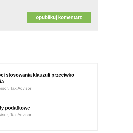
ci stosowania klauzuli przeciwko
ia
isor, Tax Advisor
ity podatkowe
isor, Tax Advisor