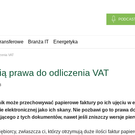
PODCAS
ransferowe
Branża IT
Energetyka
czenia VAT
ią prawa do odliczenia VAT
8
ik może przechowywać papierowe faktury po ich ujęciu w ew
ie elektronicznej jako ich skany. Nie pozbawi go to prawa d
jącego z tych dokumentów, nawet jeśli zniszczy wersje pie
ębiorcy, zwłaszcza ci, którzy otrzymują duże ilości faktur pa