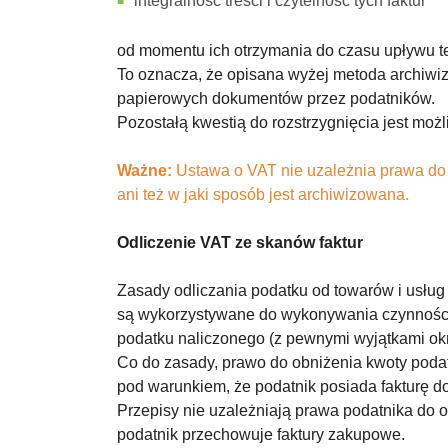
integralność treści i czytelność tych faktur
od momentu ich otrzymania do czasu upływu 
To oznacza, że opisana wyżej metoda archiwiz
papierowych dokumentów przez podatników.
Pozostałą kwestią do rozstrzygnięcia jest moż
Ważne:
Ustawa o VAT nie uzależnia prawa do od
ani też w jaki sposób jest archiwizowana.
Odliczenie VAT ze skanów faktur
Zasady odliczania podatku od towarów i usług s
są wykorzystywane do wykonywania czynności
podatku naliczonego (z pewnymi wyjątkami ok
Co do zasady, prawo do obniżenia kwoty pod
pod warunkiem, że podatnik posiada fakturę
Przepisy nie uzależniają prawa podatnika do od
podatnik przechowuje faktury zakupowe.