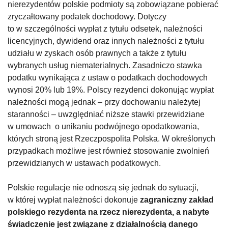
nierezydentów polskie podmioty są zobowiązane pobierać
zryczałtowany podatek dochodowy. Dotyczy
to w szczególności wypłat z tytułu odsetek, należności
licencyjnych, dywidend oraz innych należności z tytułu
udziału w zyskach osób prawnych a także z tytułu
wybranych usług niematerialnych. Zasadniczo stawka
podatku wynikająca z ustaw o podatkach dochodowych
wynosi 20% lub 19%. Polscy rezydenci dokonując wypłat
należności mogą jednak – przy dochowaniu należytej
staranności – uwzględniać niższe stawki przewidziane
w umowach o unikaniu podwójnego opodatkowania,
których stroną jest Rzeczpospolita Polska. W określonych
przypadkach możliwe jest również stosowanie zwolnień
przewidzianych w ustawach podatkowych.
Polskie regulacje nie odnoszą się jednak do sytuacji,
w której wypłat należności dokonuje
zagraniczny zakład
polskiego rezydenta na rzecz nierezydenta, a nabyte
świadczenie jest związane z działalnością danego