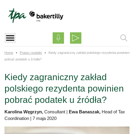
Skip
to
content
Home
Prawo i podatki
Kiedy zagraniczny zakład polskiego rezydenta powinien
pobrać podatek u źródła?
Kiedy zagraniczny zakład
polskiego rezydenta powinien
pobrać podatek u źródła?
Karolina Węgrzyn,
Consultant
|
Ewa Banaszak,
Head of Tax
Coordination
|
7 maja 2020