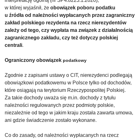
interpretację ogólną (nr SP4.8223.1.2020),
w której wyjaśnił, że
obowiązek poboru podatku
u źródła od należności wypłacanych przez zagraniczny
zakład polskiego rezydenta na rzecz nierezydentów
zależy od t
ego, czy wypłata ma związek z działalnością
zagranicznego zakładu, czy też dotyczy polskiej
centrali
.
Ograniczony obowiąze
k
podatkowy
Zgodnie z zapisami ustawy o CIT, nierezydenci podlegają
obowiązkowi podatkowemu w Polsce tylko od dochodów,
które osiągają na terytorium Rzeczypospolitej Polskiej.
Za takie dochody uważa się m.in. dochody z tytułu
należności regulowanych przez podmioty polskie,
niezależnie od tego w jakim kraju została zawarta umowa,
ani gdzie świadczenie zostało wykonane.
Co do zasady, od należności wypłacanych na rzecz