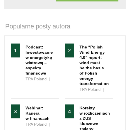
Popularne posty autora
Podcast:
The “Polish
1
2
Inwestowanie
Wind Energy
w energetykę
4.0” report:
wiatrową –
wind must
aspekty
be the basis
finansowe
of Polish
energy
TPA Poland
|
transformation
TPA Poland
|
Webinar:
Korekty
3
4
Kariera
w rozliczeniach
w finansach
z ZUS –
kluczowe
TPA Poland
|
zmiany