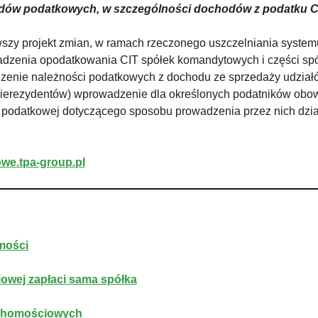
ów podatkowych, w szczególności dochodów z podatku C
szy projekt zmian, w ramach rzeczonego uszczelniania system
dzenia opodatkowania CIT spółek komandytowych i części spół
zenie należności podatkowych z dochodu ze sprzedaży udziałó
nierezydentów) wprowadzenie dla określonych podatników obow
ii podatkowej dotyczącego sposobu prowadzenia przez nich dzia
owe.tpa-group.p
l
mości
owej zapłaci sama spółka
ruchomościowych