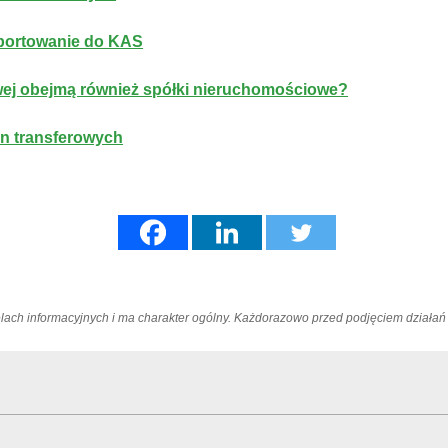
aportowanie do KAS
kowej obejmą również spółki nieruchomościowe?
en transferowych
elach informacyjnych i ma charakter ogólny. Każdorazowo przed podjęciem dział