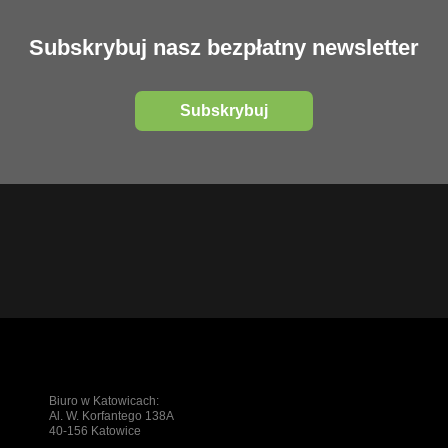
Subskrybuj nasz bezpłatny newsletter
Subskrybuj
Biuro w Katowicach:
Al. W. Korfantego 138A
40-156 Katowice