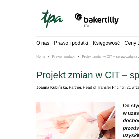
Skip
to
content
O nas
Prawo i podatki
Księgowość
Ceny t
Home
Prawo i podatki
Projekt zmian w CIT – sprawozdania z 
Projekt zmian w CIT – sp
Joanna Kubińska,
Partner, Head of Transfer Pricing
|
21 wrz
Od sty
w uzas
dochod
przeds
uzyski