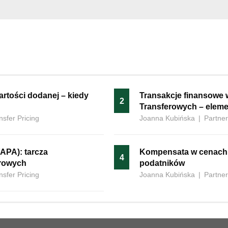
 wartości dodanej – kiedy
Transakcje finansowe 
2
Transferowych – eleme
nsfer Pricing
Joanna Kubińska
|
Partner
APA): tarcza
Kompensata‍‌‍‍‌ w cenac
4
erowych
podatników
nsfer Pricing
Joanna Kubińska
|
Partner