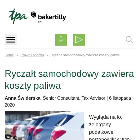
Skip
to
content
Home
Prawo i podatki
Ryczałt samochodowy zawiera koszty paliwa
Ryczałt samochodowy zawiera
koszty paliwa
Anna Świderska,
Senior Consultant, Tax Advisor
|
6 listopada
2020
Wygląda na to,
że organy
podatkowe
postanowiły w tym