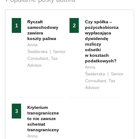
Ryczałt
Czy spółka –
1
2
samochodowy
pożyczkobiorca
zawiera
wypłacająca
koszty paliwa
dywidendę
rozliczy
Anna
odsetki
Świderska
|
Senior
w kosztach
Consultant, Tax
podatkowych?
Advisor
Anna
Świderska
|
Senior
Consultant, Tax
Advisor
Kryterium
3
transgraniczne
to nie zawsze
schemat
transgraniczny
Anna