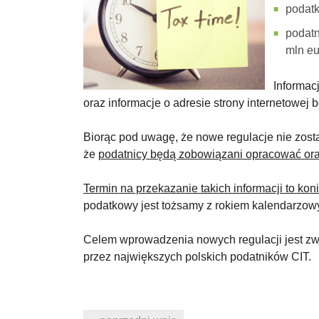
podatk
podatn
mln eu
Informac
oraz informacje o adresie strony internetowe
Biorąc pod uwagę, że nowe regulacje nie zost
że
podatnicy będą zobowiązani opracować oraz
Termin na przekazanie takich informacji to k
podatkowy jest tożsamy z rokiem kalendarzowy
Celem wprowadzenia nowych regulacji jest z
przez największych polskich podatników CIT.