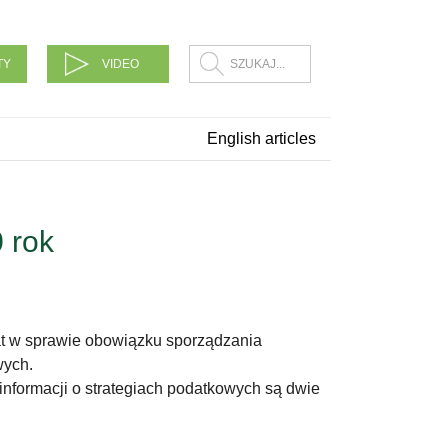
TY
VIDEO
English articles
0 rok
kat w sprawie obowiązku sporządzania
wych.
informacji o strategiach podatkowych są dwie