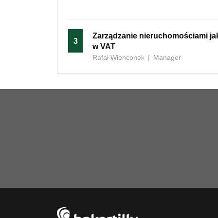
Zarządzanie nieruchomościami j
3
w VAT
Rafał Wienconek
|
Manager