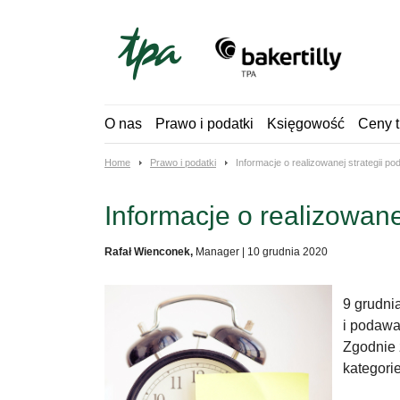
Skip
to
content
O nas
Prawo i podatki
Księgowość
Ceny t
Home
Prawo i podatki
Informacje o realizowanej strategii po
Informacje o realizowane
Rafał Wienconek,
Manager
|
10 grudnia 2020
9 grudni
i podawa
Zgodnie 
kategorie