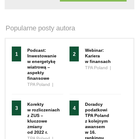
Popularne posty autora
Podcast:
Webinar:
1
2
Inwestowanie
Kariera
w energetykę
w finansach
wiatrową –
TPA Poland
|
aspekty
finansowe
TPA Poland
|
Korekty
Doradcy
3
4
w rozliczeniach
podatkowi
z ZUS –
TPA Poland
kluczowe
z kolejnym
zmiany
awansem
od 2022 r.
w 16.
rankingu
TPA Poland
|