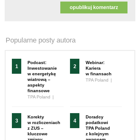
Popularne posty autora
Podcast:
Webinar:
1
2
Inwestowanie
Kariera
w energetykę
w finansach
wiatrową –
TPA Poland
|
aspekty
finansowe
TPA Poland
|
Korekty
Doradcy
3
4
w rozliczeniach
podatkowi
z ZUS –
TPA Poland
kluczowe
z kolejnym
zmiany
awansem