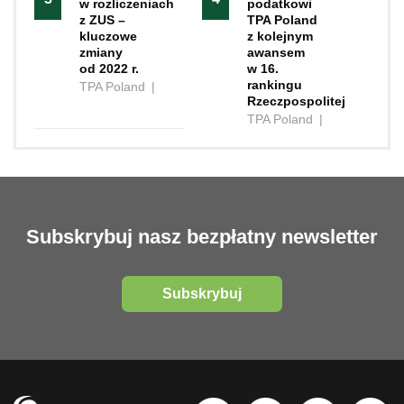
w rozliczeniach
podatkowi
z ZUS –
TPA Poland
kluczowe
z kolejnym
zmiany
awansem
od 2022 r.
w 16.
rankingu
TPA Poland
|
Rzeczpospolitej
TPA Poland
|
Subskrybuj nasz bezpłatny newsletter
Subskrybuj