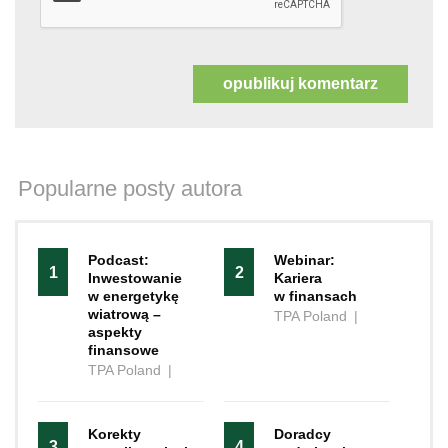
Popularne posty autora
Podcast:
Webinar:
1
2
Inwestowanie
Kariera
w energetykę
w finansach
wiatrową –
TPA Poland
|
aspekty
finansowe
TPA Poland
|
Korekty
Doradcy
3
4