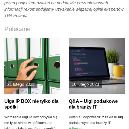
przed podjęciem działań na podstawie prezentowanych
informacji rekomendujemy uzyskanie wiążącej opinii ekspertów
TPA Poland.
Polecane
21 lutego 2023
16 lutego 2023
Ulga IP BOX nie tylko dla
Q&A – Ulgi podatkowe
spółki
dla branży IT
Wdrożenie ulgi IP Box odbywa się
Pytania i odpowiedzi z zakresu ulg
nie tylko stricte w spółkach, ale
podatkowych dla branży IT.
Więcej
także u stałych współpracowników