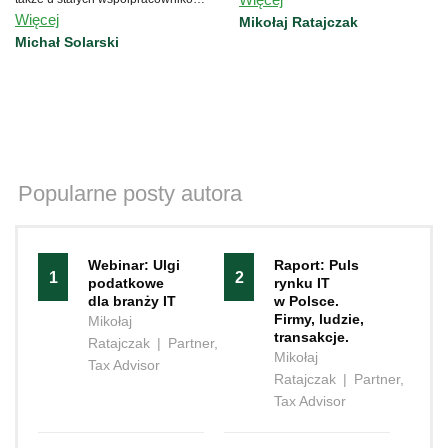
Więcej
tych spółek prowadzących
Mikołaj Ratajczak
jednoosobowe działalności
Michał Solarski
gospodarcze.
Popularne posty autora
Webinar: Ulgi
Raport: Puls
1
2
podatkowe
rynku IT
dla branży IT
w Polsce.
Firmy, ludzie,
Mikołaj
transakcje.
Ratajczak
|
Partner,
Mikołaj
Tax Advisor
Ratajczak
|
Partner,
Tax Advisor