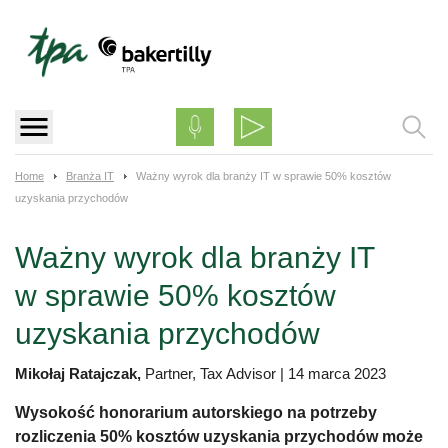
Skip
to
content
Home
Branża IT
Ważny wyrok dla branży IT w sprawie 50% kosztów
uzyskania przychodów
Ważny wyrok dla branży IT
w sprawie 50% kosztów
uzyskania przychodów
Mikołaj Ratajczak,
Partner, Tax Advisor
|
14 marca 2023
Wysokość honorarium autorskiego na potrzeby
rozliczenia 50% kosztów uzyskania przychodów może