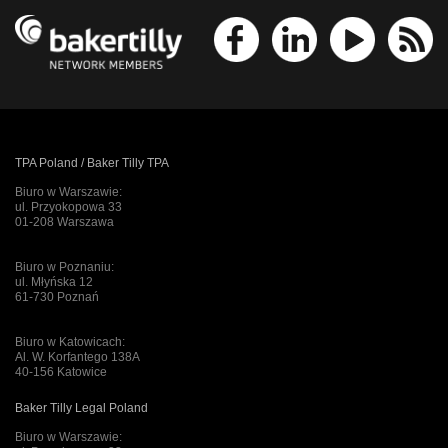
TPA Poland / Baker Tilly TPA
Biuro w Warszawie:
ul. Przyokopowa 33
01-208 Warszawa
Biuro w Poznaniu:
ul. Młyńska 12
61-730 Poznań
Biuro w Katowicach:
Al. W. Korfantego 138A
40-156 Katowice
Baker Tilly Legal Poland
Biuro w Warszawie: