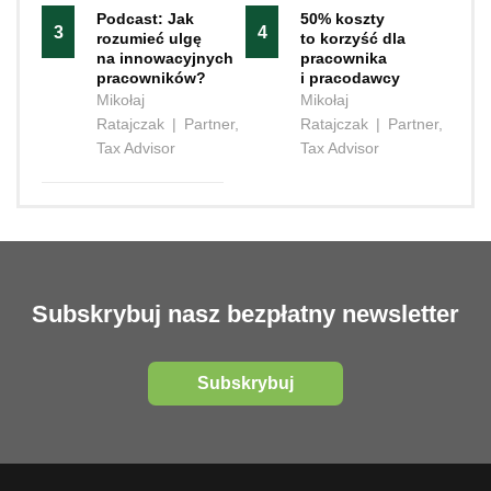
Podcast: Jak
50% koszty
3
4
rozumieć ulgę
to korzyść dla
na innowacyjnych
pracownika
pracowników?
i pracodawcy
Mikołaj
Mikołaj
Ratajczak
|
Partner,
Ratajczak
|
Partner,
Tax Advisor
Tax Advisor
Subskrybuj nasz bezpłatny newsletter
Subskrybuj