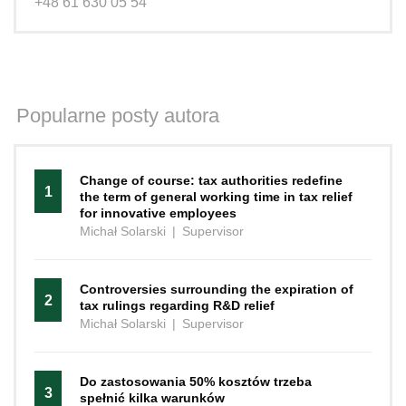
+48 61 630 05 54
Popularne posty autora
Change of course: tax authorities redefine
1
the term of general working time in tax relief
for innovative employees
Michał Solarski
|
Supervisor
Controversies surrounding the expiration of
2
tax rulings regarding R&D relief
Michał Solarski
|
Supervisor
Do zastosowania 50% kosztów trzeba
3
spełnić kilka warunków