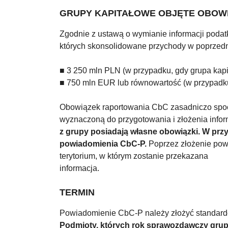
GRUPY KAPITAŁOWE OBJĘTE OBOW
Zgodnie z ustawą o wymianie informacji poda
których skonsolidowane przychody w poprzedn
■ 3 250 mln PLN (w przypadku, gdy grupa ka
■ 750 mln EUR lub równowartość (w przypadku
Obowiązek raportowania CbC zasadniczo spocz
wyznaczoną do przygotowania i złożenia inform
z grupy posiadają własne obowiązki. W prz
powiadomienia CbC-P.
Poprzez złożenie powi
terytorium, w którym zostanie przekazana
informacja.
TERMIN
Powiadomienie CbC-P należy złożyć standard
Podmioty, których rok sprawozdawczy grupy