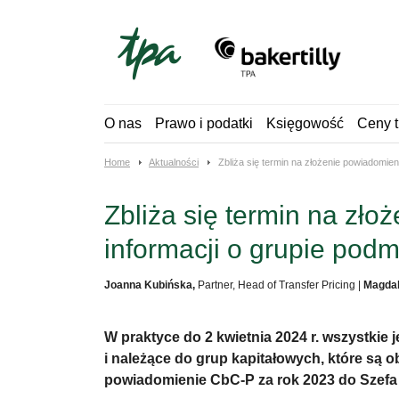
Skip
to
content
O nas
Prawo i podatki
Księgowość
Ceny t
Home
Aktualności
Zbliża się termin na złożenie powiadomie
Zbliża się termin na zł
informacji o grupie pod
Joanna Kubińska,
Partner, Head of Transfer Pricing
|
Magdal
W praktyce do 2 kwietnia 2024 r. wszystkie
i należące do grup kapitałowych, które są
powiadomienie CbC-P za rok 2023 do Szefa 