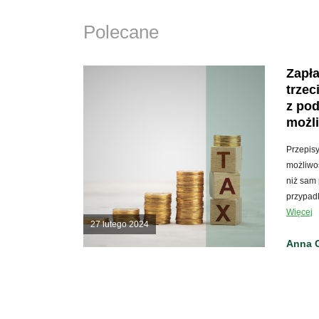
Polecane
Zapła
trzec
z pod
możli
Przepis
możliwoś
niż sam 
przypad
Więcej
27 lutego 2024
Anna 