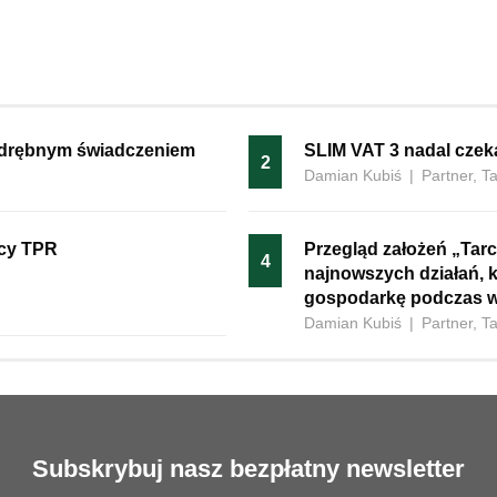
 odrębnym świadczeniem
SLIM VAT 3 nadal czeka
2
Damian Kubiś
|
Partner, T
ący TPR
Przegląd założeń „Tarc
4
najnowszych działań, 
gospodarkę podczas w
Damian Kubiś
|
Partner, T
Subskrybuj nasz bezpłatny newsletter