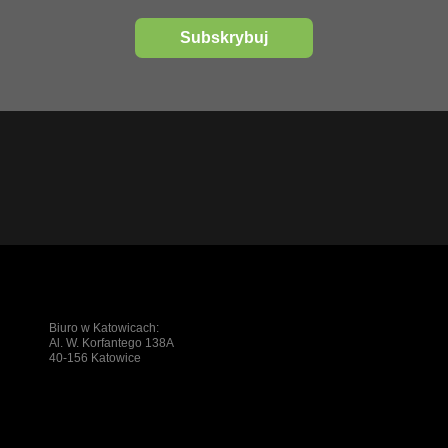
Subskrybuj
Biuro w Katowicach:
Al. W. Korfantego 138A
40-156 Katowice