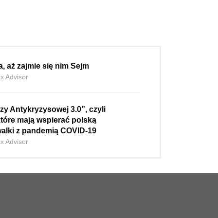
, aż zajmie się nim Sejm
ax Advisor
zy Antykryzysowej 3.0”, czyli
które mają wspierać polską
alki z pandemią COVID-19
ax Advisor