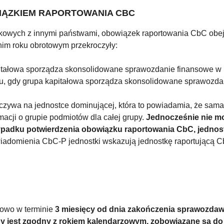
IĄZKIEM RAPORTOWANIA CBC
tkowych z innymi państwami, obowiązek raportowania CbC obe
im roku obrotowym przekroczyły:
pitałowa sporządza skonsolidowane sprawozdanie finansowe w
, gdy grupa kapitałowa sporządza skonsolidowane sprawozdani
ywa na jednostce dominującej, która to powiadamia, że sama 
acji o grupie podmiotów dla całej grupy.
Jednocześnie nie mo
ypadku potwierdzenia obowiązku raportowania CbC, jednost
adomienia CbC-P jednostki wskazują jednostkę raportującą CbC
owo w terminie
3 miesięcy od dnia zakończenia sprawozda
 jest zgodny z rokiem kalendarzowym, zobowiązane są do 