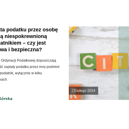
ta podatku przez osobę
ią niespokrewnioną
atnikiem – czy jest
wa i bezpieczna?
y Ordynacji Podatkowej dopuszczają
ć zapłaty podatku przez inny podmiot
podatnik, wyłącznie w kilku
kach.
23 lutego 2024
Górska