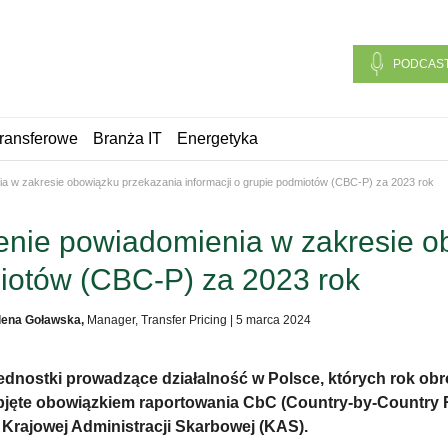
PODCAS
ransferowe
Branża IT
Energetyka
nia w zakresie obowiązku przekazania informacji o grupie podmiotów (CBC-P) za 2023 rok
ożenie powiadomienia w zakresie 
miotów (CBC-P) za 2023 rok
ena Goławska,
Manager, Transfer Pricing
|
5 marca 2024
 jednostki prowadzące działalność w Polsce, których rok o
 objęte obowiązkiem raportowania CbC (Country-by-Country
Krajowej Administracji Skarbowej (KAS).