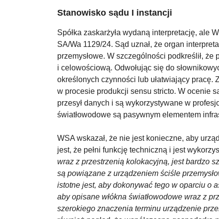
Stanowisko sądu I instancji
Spółka zaskarżyła wydaną interpretację, ale W
SA/Wa 1129/24. Sąd uznał, że organ interpret
przemysłowe. W szczególności podkreślił, że 
i celowościową. Odwołując się do słownikowych
określonych czynności lub ułatwiający pracę. 
w procesie produkcji sensu stricto. W ocenie 
przesył danych i są wykorzystywane w profesj
światłowodowe są pasywnym elementem infrastr
WSA wskazał, że nie jest konieczne, aby urz
jest, że pełni funkcję techniczną i jest wykor
wraz z przestrzenią kolokacyjną, jest bardzo s
są powiązane z urządzeniem ściśle przemysłow
istotne jest, aby dokonywać tego w oparciu o 
aby opisane włókna światłowodowe wraz z prze
szerokiego znaczenia terminu urządzenie prze