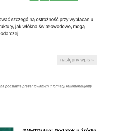
ować szczególną ostrożność przy wypłacaniu
ruktury, jak włókna światłowodowe, mogą
odarczej.
następny wpis »
ań na podstawie prezentowanych informacji rekomendujemy
#WHTPulse: Podatek u źródła