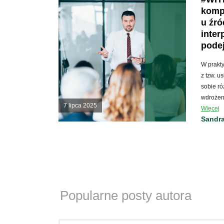
komp
u źró
inter
pode
W prakt
z tzw. u
sobie ró
wdrożen
7 lipca 2025
Więcej
Sandr
Popularne posty autora