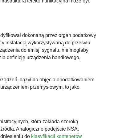
infrastruktura telekomunikacyjna może być
zmodyfikował dokonaną przez organ podatkowy
cy instalacją wykorzystywaną do przesyłu
ządzenia do emisji sygnału, nie mogłaby
nia definicję urządzenia handlowego,
e urządzeń, dążył do objęcia opodatkowaniem
t urządzeniem przemysłowym, to jako
nistracyjnych, która zakłada szeroką
 źródła. Analogiczne podejście NSA,
dniesieniu do
klasyfikacji kontenerów