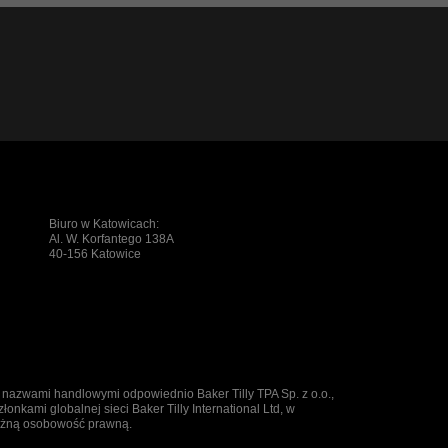
Biuro w Katowicach:
Al. W. Korfantego 138A
40-156 Katowice
ą nazwami handlowymi odpowiednio Baker Tilly TPA Sp. z o.o.,
złonkami globalnej sieci Baker Tilly International Ltd, w
leżną osobowość prawną.