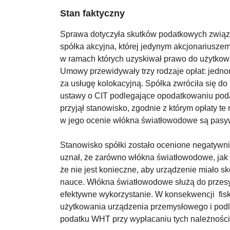
Stan faktyczny
Sprawa dotyczyła skutków podatkowych związa
spółka akcyjna, której jedynym akcjonariusze
w ramach których uzyskiwał prawo do użytkowa
Umowy przewidywały trzy rodzaje opłat: jednor
za usługę kolokacyjną. Spółka zwróciła się do
ustawy o CIT podlegające opodatkowaniu pod
przyjął stanowisko, zgodnie z którym opłaty 
w jego ocenie włókna światłowodowe są pasyw
Stanowisko spółki zostało ocenione negatywnie
uznał, że zarówno włókna światłowodowe, jak 
że nie jest konieczne, aby urządzenie miało s
nauce. Włókna światłowodowe służą do przesyłu
efektywne wykorzystanie. W konsekwencji fisku
użytkowania urządzenia przemysłowego i pod
podatku WHT przy wypłacaniu tych należnośc