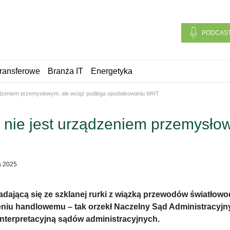
PODCAS
ransferowe
Branża IT
Energetyka
ądzeniem przemysłowym, ale wciąż podlega opodatkowaniu WHT
nie jest urządzeniem przemysłow
a 2025
ładającą się ze szklanej rurki z wiązką przewodów światło
niu handlowemu – tak orzekł Naczelny Sąd Administracyjny 
ę interpretacyjną sądów administracyjnych.