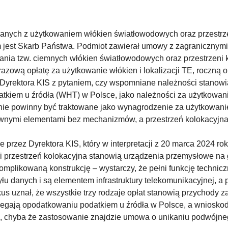
nych z użytkowaniem włókien światłowodowych oraz przestrze
m jest Skarb Państwa. Podmiot zawierał umowy z zagranicznymi
nia tzw. ciemnych włókien światłowodowych oraz przestrzeni 
azową opłatę za użytkowanie włókien i lokalizacji TE, roczną o
 Dyrektora KIS z pytaniem, czy wspomniane należności stanowi
atkiem u źródła (WHT) w Polsce, jako należności za użytkow
te nie powinny być traktowane jako wynagrodzenie za użytkowa
nymi elementami bez mechanizmów, a przestrzeń kolokacyjna t
 przez Dyrektora KIS, który w interpretacji z 20 marca 2024 r
i przestrzeń kolokacyjna stanowią urządzenia przemysłowe na g
komplikowaną konstrukcję – wystarczy, że pełni funkcję technic
 danych i są elementem infrastruktury telekomunikacyjnej, a 
s uznał, że wszystkie trzy rodzaje opłat stanowią przychody z
legają opodatkowaniu podatkiem u źródła w Polsce, a wniosko
i, chyba że zastosowanie znajdzie umowa o unikaniu podwójn