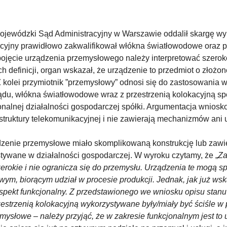
ojewódzki Sąd Administracyjny w Warszawie oddalił skargę wyrok
acyjny prawidłowo zakwalifikował włókna światłowodowe oraz p
pojęcie urządzenia przemysłowego należy interpretować szerok
 definicji, organ wskazał, że urządzenie to przedmiot o złożon
Z kolei przymiotnik ”przemysłowy” odnosi się do zastosowania w
sądu, włókna światłowodowe wraz z przestrzenią kolokacyjną spe
onalnej działalności gospodarczej spółki. Argumentacja wniosk
uktury telekomunikacyjnej i nie zawierają mechanizmów ani u
ądzenie przemysłowe miało skomplikowaną konstrukcję lub zaw
zystywane w działalności gospodarczej. W wyroku czytamy, że „
Za
zerokie i nie ogranicza się do przemysłu. Urządzenia te mogą sp
ym, biorącym udział w procesie produkcji. Jednak, jak już ws
aspekt funkcjonalny. Z przedstawionego we wniosku opisu stanu
strzenią kolokacyjną wykorzystywane były/miały być ściśle w p
mysłowe – należy przyjąć, że w zakresie funkcjonalnym jest t