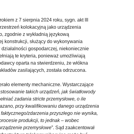
iem z 7 sierpnia 2024 roku, sygn. akt III
rzestrzeń kolokacyjną jako urządzenia
o, zgodnie z wykładnią językową
ej konstrukcji, służący do wykonywania
 działalności gospodarczej, niekoniecznie
łniają te kryteria, ponieważ umożliwiają
odawcy oparta na stwierdzeniu, że włókna
kładów zasilających, została odrzucona.
ierało elementy mechaniczne. Wystarczające
stosowanie takich urządzeń, jak światłowody
ełniać zadania stricte przemysłowe, o ile
kazano, przy kwalifikowaniu danego urządzenia
 faktycznego/zdarzenia przyszłego nie wynika,
rocesie produkcji, to jednak – wobec
o urządzenie przemysłowe
”. Sąd zaakcentował