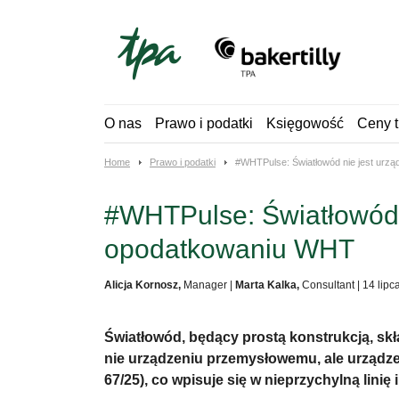
Skip
to
content
O nas
Prawo i podatki
Księgowość
Ceny t
Home
Prawo i podatki
#WHTPulse: Światłowód nie jest urz
#WHTPulse: Światłowód 
opodatkowaniu WHT
Alicja Kornosz,
Manager
|
Marta Kalka,
Consultant
|
14 lipc
Światłowód, będący prostą konstrukcją, sk
nie urządzeniu przemysłowemu, ale urządze
67/25), co wpisuje się w nieprzychylną lini