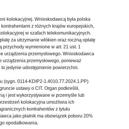
ni kolokacyjnej. Wnioskodawcą była polska
 kontrahentami z różnych krajów europejskich,
kolokacyjnej w szafach telekomunikacyjnych.
płatę za utrzymanie włókien oraz roczną opłatę
ą przychody wymienione w art. 21 ust. 1
anie urządzenia przemysłowego. Wnioskodawca
nie urządzenia przemysłowego, ponieważ
o jedynie udostępnienie powierzchni.
oku (sygn. 0114-KDIP2-1.4010.77.2024.1.PP)
runcie ustawy o CIT. Organ podkreślił,
zną i jest wykorzystywane w przemyśle lub
przestrzeń kolokacyjna umożliwia ich
agranicznych kontrahentów z tytułu
dawca jako płatnik ma obowiązek poboru 20%
ego opodatkowania.