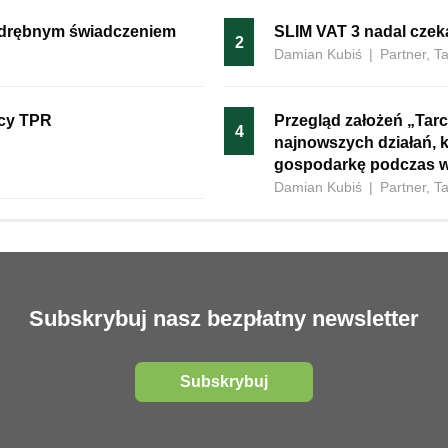
 odrębnym świadczeniem
SLIM VAT 3 nadal czeka
2
Damian Kubiś
|
Partner, T
ący TPR
Przegląd założeń „Tarc
4
najnowszych działań, 
gospodarkę podczas w
Damian Kubiś
|
Partner, T
Subskrybuj nasz bezpłatny newsletter
Subskrybuj