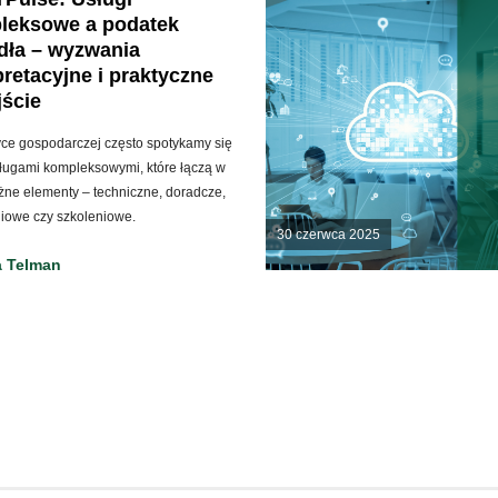
leksowe a podatek
dła – wyzwania
pretacyjne i praktyczne
jście
yce gospodarczej często spotykamy się
sługami kompleksowymi, które łączą w
żne elementy – techniczne, doradcze,
iowe czy szkoleniowe.
30 czerwca 2025
a Telman