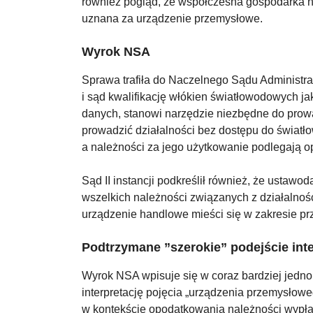
również pogląd, że współczesna gospodarka nie
uznana za urządzenie przemysłowe.
Wyrok NSA
Sprawa trafiła do Naczelnego Sądu Administra
i sąd kwalifikację włókien światłowodowych j
danych, stanowi narzędzie niezbędne do prowa
prowadzić działalności bez dostępu do światł
a należności za jego użytkowanie podlegają
Sąd II instancji podkreślił również, że ustaw
wszelkich należności związanych z działalnoś
urządzenie handlowe mieści się w zakresie pr
Podtrzymane ”szerokie” podejście int
Wyrok NSA wpisuje się w coraz bardziej jednol
interpretację pojęcia „urządzenia przemysłow
w kontekście opodatkowania należności wypł