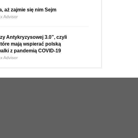
, aż zajmie się nim Sejm
ax Advisor
zy Antykryzysowej 3.0”, czyli
które mają wspierać polską
alki z pandemią COVID-19
ax Advisor