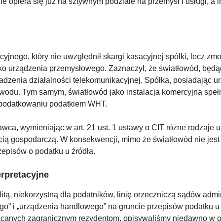
 opiera się już na sztywnym podziale na przemysł i usługi, a 
cyjnego, który nie uwzględnił skargi kasacyjnej spółki, lecz 
ako urządzenia przemysłowego. Zaznaczył, że światłowód, będą
dzenia działalności telekomunikacyjnej. Spółka, posiadając ur
owodu. Tym samym, światłowód jako instalacja komercyjna speł
 opodatkowaniu podatkiem WHT.
odawca, wymieniając w art. 21 ust. 1 ustawy o CIT różne rodzaj
cią gospodarczą. W konsekwencji, mimo że światłowód nie jes
zepisów o podatku u źródła.
erpretacyjne
itą, niekorzystną dla podatników, linię orzeczniczą sądów admi
ego” i „urządzenia handlowego” na gruncie przepisów podatku u
acanych zagranicznym rezydentom, opisywaliśmy niedawno w o