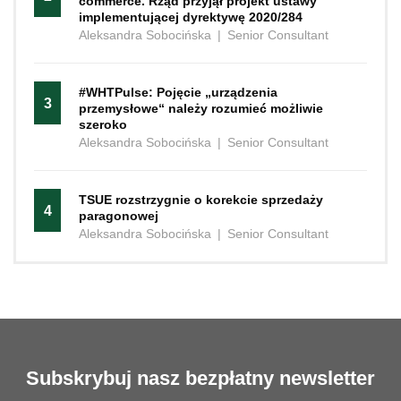
commerce. Rząd przyjął projekt ustawy
implementującej dyrektywę 2020/284
Aleksandra Sobocińska
|
Senior Consultant
#WHTPulse: Pojęcie „urządzenia
3
przemysłowe“ należy rozumieć możliwie
szeroko
Aleksandra Sobocińska
|
Senior Consultant
TSUE rozstrzygnie o korekcie sprzedaży
4
paragonowej
Aleksandra Sobocińska
|
Senior Consultant
Subskrybuj nasz bezpłatny newsletter