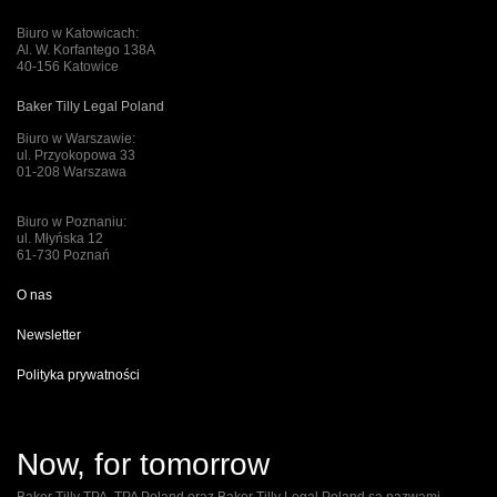
Biuro w Katowicach:
Al. W. Korfantego 138A
40-156 Katowice
Baker Tilly Legal Poland
Biuro w Warszawie:
ul. Przyokopowa 33
01-208 Warszawa
Biuro w Poznaniu:
ul. Młyńska 12
61-730 Poznań
O nas
Newsletter
Polityka prywatności
Now, for tomorrow
Baker Tilly TPA, TPA Poland oraz Baker Tilly Legal Poland są nazwami