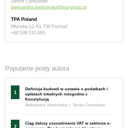
Senior Consultant
aleksandra.sobocinska@tpa-group.pl
TPA Poland
Młyńska 12, 61-730 Poznań
+48 538 510 683
Popularne posty autora
Definicja budowli w ustawie o podatkach i
1
opłatach lokalnych niezgodna z
Konstytucją
Aleksandra Sobocińska
|
Senior Consultant
Ciąg dalszy uszczelniania VAT w sektorze e-
2