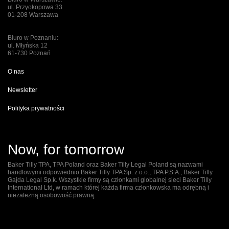
ul. Przyokopowa 33
01-208 Warszawa
Biuro w Poznaniu:
ul. Młyńska 12
61-730 Poznań
O nas
Newsletter
Polityka prywatności
Now, for tomorrow
Baker Tilly TPA, TPA Poland oraz Baker Tilly Legal Poland są nazwami
handlowymi odpowiednio Baker Tilly TPA Sp. z o.o., TPA P.S.A., Baker Tilly
Gajda Legal Sp.k. Wszystkie firmy są członkami globalnej sieci Baker Tilly
International Ltd, w ramach której każda firma członkowska ma odrębną i
niezależną osobowość prawną.