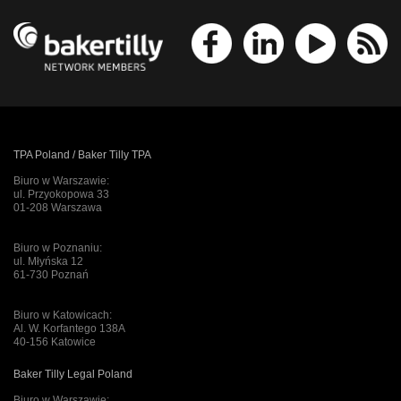
TPA Poland / Baker Tilly TPA
Biuro w Warszawie:
ul. Przyokopowa 33
01-208 Warszawa
Biuro w Poznaniu:
ul. Młyńska 12
61-730 Poznań
Biuro w Katowicach:
Al. W. Korfantego 138A
40-156 Katowice
Baker Tilly Legal Poland
Biuro w Warszawie: