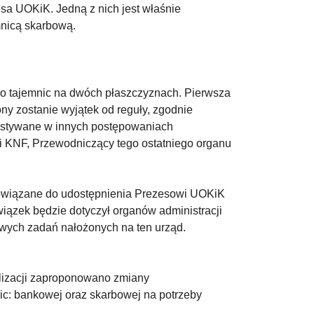
sa UOKiK. Jedną z nich jest właśnie
mnicą skarbową.
 do tajemnic na dwóch płaszczyznach. Pierwsza
 zostanie wyjątek od reguły, zgodnie
ystywane w innych postępowaniach
 KNF, Przewodniczący tego ostatniego organu
owiązane do udostępnienia Prezesowi UOKiK
wiązek będzie dotyczył organów administracji
owych zadań nałożonych na ten urząd.
lizacji zaproponowano zmiany
ic: bankowej oraz skarbowej na potrzeby