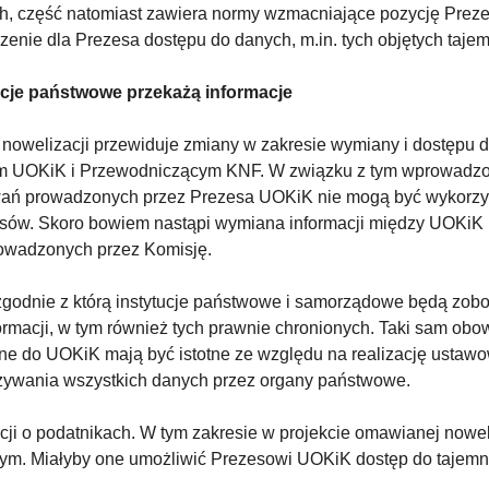
ch, część natomiast zawiera normy wzmacniające pozycję Preze
zenie dla Prezesa dostępu do danych, m.in. tych objętych taje
ucje państwowe przekażą informacje
t nowelizacji przewiduje zmiany w zakresie wymiany i dostępu
m UOKiK i Przewodniczącym KNF. W związku z tym wprowadzony
owań prowadzonych przez Prezesa UOKiK nie mogą być wykorz
sów. Skoro bowiem nastąpi wymiana informacji między UOKiK i
rowadzonych przez Komisję.
odnie z którą instytucje państwowe i samorządowe będą zob
formacji, w tym również tych prawnie chronionych. Taki sam obo
ne do UOKiK mają być istotne ze względu na realizację ustaw
zywania wszystkich danych przez organy państwowe.
ji o podatnikach. W tym zakresie w projekcie omawianej nowe
wym. Miałyby one umożliwić Prezesowi UOKiK dostęp do tajemn