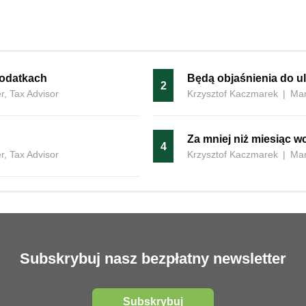
podatkach
Będą objaśnienia do u
2
, Tax Advisor
Krzysztof Kaczmarek
|
Man
Za mniej niż miesiąc 
4
, Tax Advisor
Krzysztof Kaczmarek
|
Man
Subskrybuj nasz bezpłatny newsletter
Subskrybuj