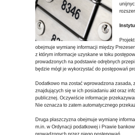
unijny
rozszer
Instyt
Projek
obejmuje wymianę informacji między Prezese
z którym informacje uzyskane w toku postęp
prowadzonych na podstawie odrębnych przepi
będzie mógł je wykorzystać do postępowań p
Dodatkowo ma zostać wprowadzona zasada, zg
znajdujących się w ich posiadaniu akt oraz in
publicznej. Oczywiście informacje przekazywa
Nie oznacza to zatem automatycznego przeka
Druga płaszczyzna obejmuje wymianę informac
m.in. w Ordynacji podatkowej i Prawie banko
prowadzonych przez niego postępowań.