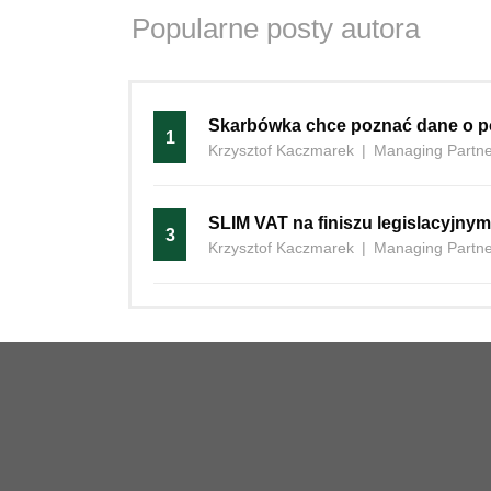
Popularne posty autora
Skarbówka chce poznać dane o 
1
Krzysztof Kaczmarek
|
Managing Partner
SLIM VAT na finiszu legislacyjnym
3
Krzysztof Kaczmarek
|
Managing Partner