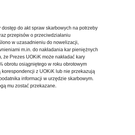
y dostęp do akt spraw skarbowych na potrzeby
az przepisów o przeciwdziałaniu
lono w uzasadnieniu do nowelizacji,
nieniami m.in. do nakładania kar pieniężnych
m, że Prezes UOKiK może nakładać kary
0% obrotu osiągniętego w roku obrotowym
ją korespondencji z UOKiK lub nie przekazują
 podatnika informacji w urzędzie skarbowym.
ogą mu zostać przekazane.