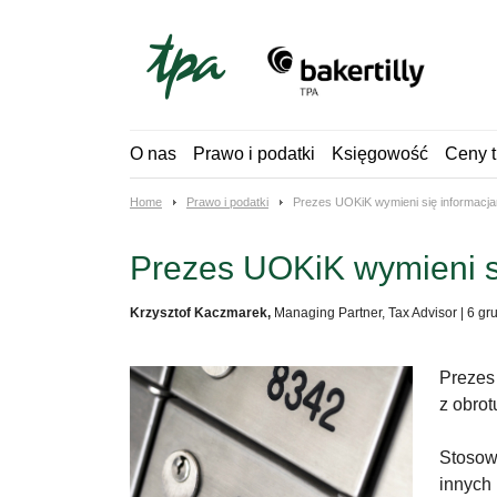
Skip
to
content
O nas
Prawo i podatki
Księgowość
Ceny t
Home
Prawo i podatki
Prezes UOKiK wymieni się informacj
Prezes UOKiK wymieni s
Krzysztof Kaczmarek,
Managing Partner, Tax Advisor
|
6 gr
Prezes
z obrot
Stosowa
innych 