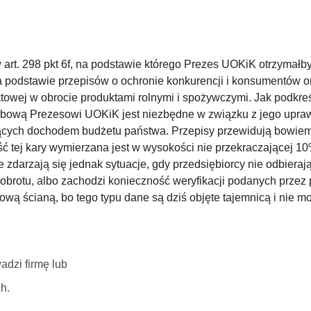
 art. 298 pkt 6f, na podstawie którego Prezes UOKiK otrzymałb
podstawie przepisów o ochronie konkurencji i konsumentów or
owej w obrocie produktami rolnymi i spożywczymi. Jak podkreś
arbową Prezesowi UOKiK jest niezbędne w związku z jego upraw
dących dochodem budżetu państwa. Przepisy przewidują bowie
ć tej kary wymierzana jest w wysokości nie przekraczającej 1
 zdarzają się jednak sytuacje, gdy przedsiębiorcy nie odbiera
 obrotu, albo zachodzi konieczność weryfikacji podanych przez
ą ścianą, bo tego typu dane są dziś objęte tajemnicą i nie m
adzi firmę lub
h.