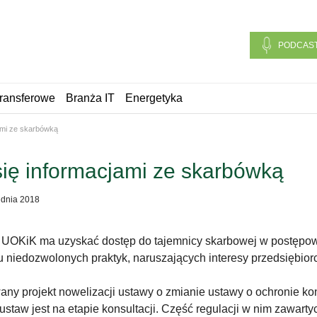
PODCAS
ransferowe
Branża IT
Energetyka
ami ze skarbówką
ię informacjami ze skarbówką
udnia 2018
 UOKiK ma uzyskać dostęp do tajemnicy skarbowej w postępow
u niedozwolonych praktyk, naruszających interesy przedsiębio
ny projekt nowelizacji ustawy o zmianie ustawy o ochronie ko
ustaw jest na etapie konsultacji. Część regulacji w nim zawar