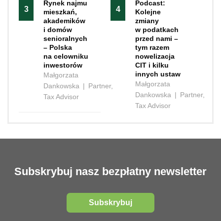
Rynek najmu
Podcast:
3
4
mieszkań,
Kolejne
akademików
zmiany
i domów
w podatkach
senioralnych
przed nami –
– Polska
tym razem
na celowniku
nowelizacja
inwestorów
CIT i kilku
innych ustaw
Małgorzata
Małgorzata
Dankowska
|
Partner,
Dankowska
|
Partner,
Tax Advisor
Tax Advisor
Subskrybuj nasz bezpłatny newsletter
Subskrybuj