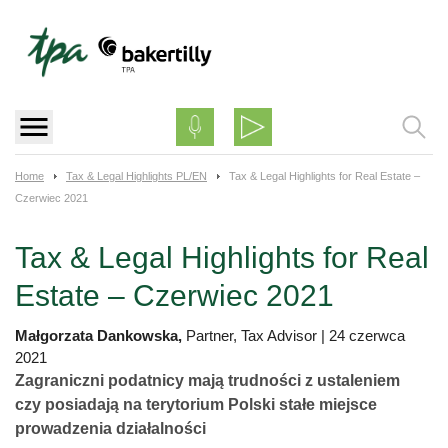
Skip
to
content
Home
Tax & Legal Highlights PL/EN
Tax & Legal Highlights for Real Estate –
Czerwiec 2021
Tax & Legal Highlights for Real
Estate – Czerwiec 2021
Małgorzata Dankowska,
Partner, Tax Advisor
|
24 czerwca
2021
Zagraniczni podatnicy mają trudności z ustaleniem
czy posiadają na terytorium Polski stałe miejsce
prowadzenia działalności