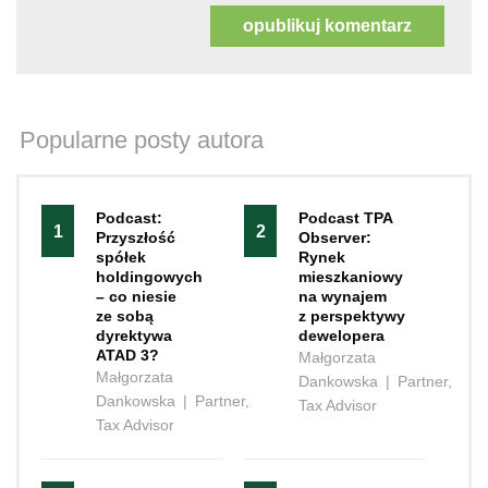
Popularne posty autora
Podcast:
Podcast TPA
1
2
Przyszłość
Observer:
spółek
Rynek
holdingowych
mieszkaniowy
– co niesie
na wynajem
ze sobą
z perspektywy
dyrektywa
dewelopera
ATAD 3?
Małgorzata
Małgorzata
Dankowska
|
Partner,
Dankowska
|
Partner,
Tax Advisor
Tax Advisor