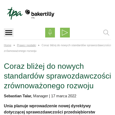
Skip
to
content
Home
Prawo i podatki
Coraz bliżej do nowych standardów sprawozdawczości
zrównoważonego rozwoju
Coraz bliżej do nowych
standardów sprawozdawczości
zrównoważonego rozwoju
Sebastian Talar,
Manager
|
17 marca 2022
Unia planuje wprowadzenie nowej dyrektywy
dotyczącej sprawozdawczości przedsiębiorstw