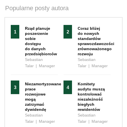
Popularne posty autora
Rząd planuje
Coraz bliżej
1
2
poszerzenie
do nowych
sobie
standardów
dostępu
sprawozdawczości
do danych
zrównoważonego
przedsiębiorców
rozwoju
Sebastian
Sebastian
Talar
|
Manager
Talar
|
Manager
Niezamortyzowane
Komitety
3
4
prace
audytu muszą
rozwojowe
kontrolować
mogą
niezależność
zatrzymać
biegłych
dywidendę
rewidentów
Sebastian
Sebastian
Talar
|
Manager
Talar
|
Manager