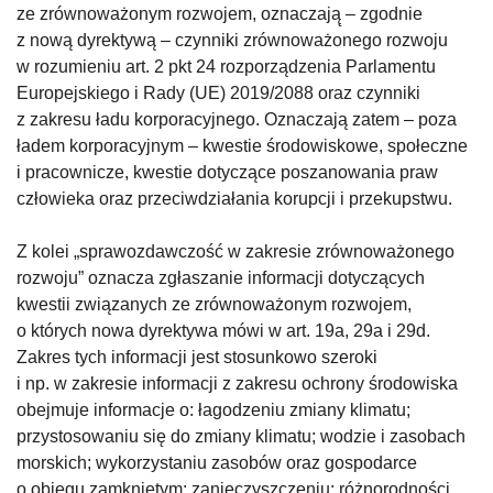
ze zrównoważonym rozwojem, oznaczają̨ – zgodnie
z nową dyrektywą – czynniki zrównoważonego rozwoju
w rozumieniu art. 2 pkt 24 rozporządzenia Parlamentu
Europejskiego i Rady (UE) 2019/2088 oraz czynniki
z zakresu ładu korporacyjnego. Oznaczają zatem – poza
ładem korporacyjnym – kwestie środowiskowe, społeczne
i pracownicze, kwestie dotyczące poszanowania praw
człowieka oraz przeciwdziałania korupcji i przekupstwu.
Z kolei „sprawozdawczość w zakresie zrównoważonego
rozwoju” oznacza zgłaszanie informacji dotyczących
kwestii związanych ze zrównoważonym rozwojem,
o których nowa dyrektywa mówi w art. 19a, 29a i 29d.
Zakres tych informacji jest stosunkowo szeroki
i np. w zakresie informacji z zakresu ochrony środowiska
obejmuje informacje o: łagodzeniu zmiany klimatu;
przystosowaniu się do zmiany klimatu; wodzie i zasobach
morskich; wykorzystaniu zasobów oraz gospodarce
o obiegu zamkniętym; zanieczyszczeniu; różnorodności