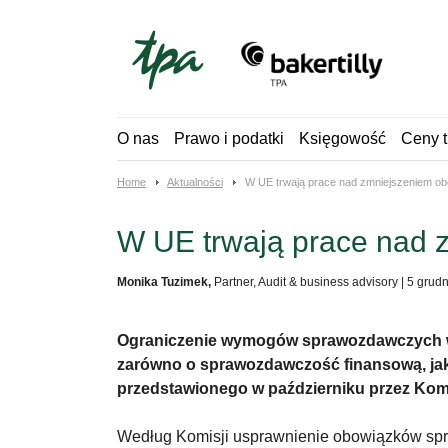
Skip
to
content
O nas
Prawo i podatki
Księgowość
Ceny t
Home
Aktualności
W UE trwają prace nad zmniejszeniem ob
W UE trwają prace nad 
Monika Tuzimek,
Partner, Audit & business advisory
|
5 grud
Ograniczenie wymogów sprawozdawczych wob
zarówno o sprawozdawczość finansową, jak
przedstawionego w październiku przez Kom
Według Komisji usprawnienie obowiązków spra