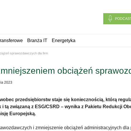
PODCAS
ransferowe
Branża IT
Energetyka
ciążeń sprawozdawczych dla firm
zmniejszeniem obciążeń sprawozd
nia 2023
ec przedsiębiorstw staje się koniecznością, którą regula
 i tą związaną z ESG/CSRD – wynika z Pakietu Redukcji Ob
isję Europejską.
wozdawczych i zmniejszenie obciążeń administracyjnych dla 