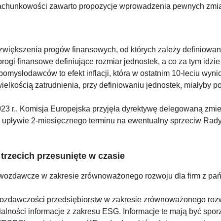
o rachunkowości zawarto propozycje wprowadzenia pewnych zmi
 zwiększenia progów finansowych, od których zależy definiowan
rogi finansowe definiujące rozmiar jednostek, a co za tym idz
ysłodawców to efekt inflacji, która w ostatnim 10-leciu wyni
ielkością zatrudnienia, przy definiowaniu jednostek, miałyby 
023 r., Komisja Europejska przyjęła dyrektywę delegowaną zmi
upływie 2-miesięcznego terminu na ewentualny sprzeciw Rady
rzecich przesunięte w czasie
wozdawcze w zakresie zrównoważonego rozwoju dla firm z pańs
zdawczości przedsiębiorstw w zakresie zrównoważonego rozwo
alności informacje z zakresu ESG. Informacje te mają być spo