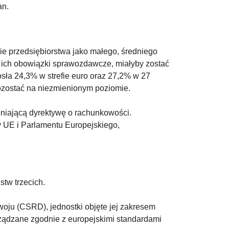
an.
ie przedsiębiorstwa jako małego, średniego
ie ich obowiązki sprawozdawcze, miałyby zostać
osła 24,3% w strefie euro oraz 27,2% w 27
pozostać na niezmienionym poziomie.
eniającą dyrektywę o rachunkowości.
 UE i Parlamentu Europejskiego,
tw trzecich
.
ju (CSRD), jednostki objęte jej zakresem
rządzane zgodnie z europejskimi standardami