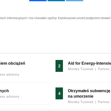
elach informacyjnych i ma charakter ogólny. Każdorazowo przed podjęciem dział
niem obciążeń
Aid for Energy-Intensi
2
Monika Tuzimek
|
Partner,
ness advisory
nnych
Otrzymałeś subwencję 
4
na umorzenie
ness advisory
Monika Tuzimek
|
Partner,