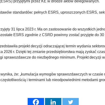
ESRS) przyjętymi przez KE w drodze aktów delegowanych.
zestawów standardów: pełnych ESRS, uproszczonych ESRS, se
rzyjęty 31 lipca 2023 r. Ma on zastosowanie do wszystkich je
Pozostałe ESRS zgodnie z CSRD powinny zostać przyjęte do 30 
rzedstawiła projekt decyzji odraczającej termin wydania sekto
ca 2026 r. Dzięki tej zmianie przedsiębiorstwa mają zyskać c
gi sprawozdawcze do niezbędnego minimum. Projekt decyzji w
 wynika, że: „kumulacja wymogów sprawozdawczych w czasie 
 częstotliwością i terminami lub nieodpowiednimi metodami gr