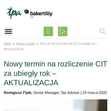
Skip
to
content
Home
Prawo i podatki
Nowy termin na rozliczenie CIT za ubiegły rok –
AKTUALIZACJA
Nowy termin na rozliczenie CIT
za ubiegły rok –
AKTUALIZACJA
Remigiusz Fijak,
Senior Manager, Tax Advisor
|
24 marca 2020