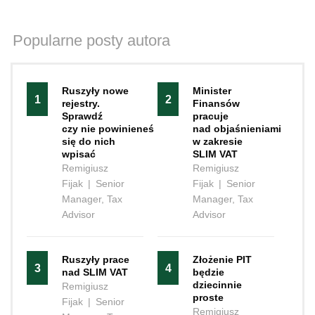
Popularne posty autora
Ruszyły nowe
Minister
1
2
rejestry.
Finansów
Sprawdź
pracuje
czy nie powinieneś
nad objaśnieniami
się do nich
w zakresie
wpisać
SLIM VAT
Remigiusz
Remigiusz
Fijak
|
Senior
Fijak
|
Senior
Manager, Tax
Manager, Tax
Advisor
Advisor
Ruszyły prace
Złożenie PIT
3
4
nad SLIM VAT
będzie
dziecinnie
Remigiusz
proste
Fijak
|
Senior
Remigiusz