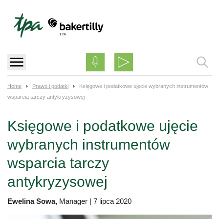
Skip
to
content
Home
Prawo i podatki
Księgowe i podatkowe ujęcie wybranych instrumentów
wsparcia tarczy antykryzysowej
Księgowe i podatkowe ujęcie
wybranych instrumentów
wsparcia tarczy
antykryzysowej
Ewelina Sowa,
Manager
|
7 lipca 2020