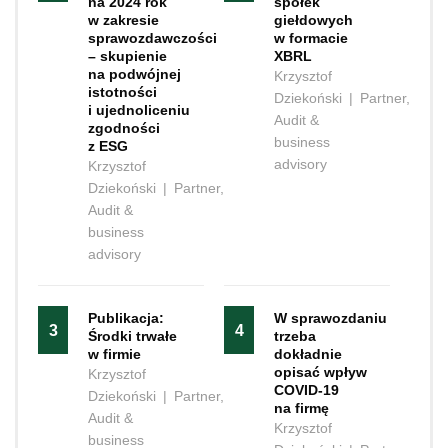
na 2024 rok
spółek
w zakresie
giełdowych
sprawozdawczości
w formacie
– skupienie
XBRL
na podwójnej
Krzysztof
istotności
Dziekoński
|
Partner,
i ujednoliceniu
Audit &
zgodności
business
z ESG
advisory
Krzysztof
Dziekoński
|
Partner,
Audit &
business
advisory
Publikacja:
W sprawozdaniu
3
4
Środki trwałe
trzeba
w firmie
dokładnie
opisać wpływ
Krzysztof
COVID-19
Dziekoński
|
Partner,
na firmę
Audit &
Krzysztof
business