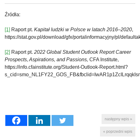
Źródła:
[1]
Raport pt.
Kapitał ludzki w Polsce w latach 2016–2020
,
https://stat.gov.pl/download/gfx/portalinformacyjny/pl/defa
[2]
Raport pt.
2022 Global Student Outlook Report Career
Prospects, Aspirations, and Passions,
CFA Institute,
https://info.cfainstitute.org/Student-Outlook-Report.html?
s_cid=smo_NL1FY22_GOS_FB&fbclid=IwAR1p1ZcILrqqkI
następny wpis »
« poprzedni wpis