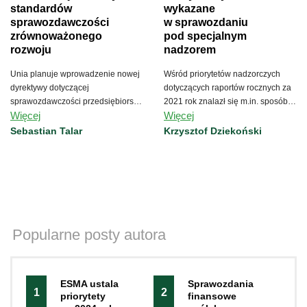
standardów
wykazane
sprawozdawczości
w sprawozdaniu
zrównoważonego
pod specjalnym
rozwoju
nadzorem
Unia planuje wprowadzenie nowej
Wśród priorytetów nadzorczych
dyrektywy dotyczącej
dotyczących raportów rocznych za
sprawozdawczości przedsiębiorstw
2021 rok znalazł się m.in. sposób
Więcej
Więcej
w zakresie zrównoważonego
prezentacji oczekiwanych strat
rozwoju.
kredytowych.
Sebastian Talar
Krzysztof Dziekoński
Popularne posty autora
ESMA ustala
Sprawozdania
1
2
priorytety
finansowe