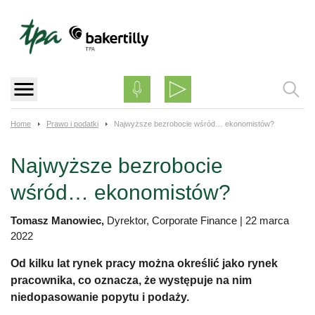
Skip
to
content
Home
Prawo i podatki
Najwyższe bezrobocie wśród… ekonomistów?
Najwyższe bezrobocie
wśród… ekonomistów?
Tomasz Manowiec,
Dyrektor, Corporate Finance
|
22 marca
2022
Od kilku lat rynek pracy można określić jako rynek
pracownika, co oznacza, że występuje na nim
niedopasowanie popytu i podaży.