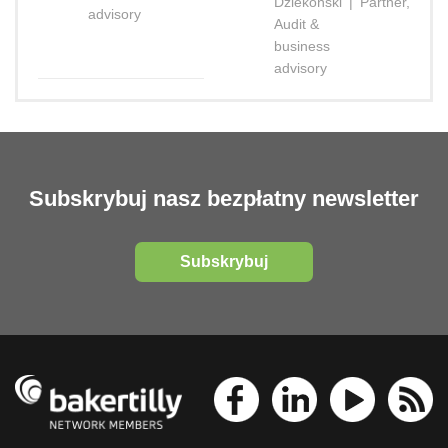
Dziekoński
|
Partner,
advisory
Audit &
business
advisory
Subskrybuj nasz bezpłatny newsletter
Subskrybuj