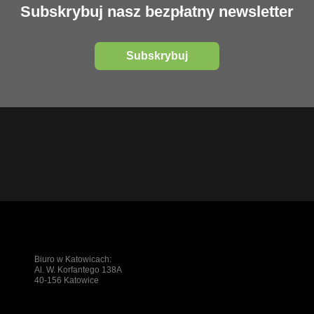
Subskrybuj nasz bezpłatny newsletter
Subskrybuj
Biuro w Katowicach:
Al. W. Korfantego 138A
40-156 Katowice