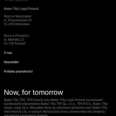
Baker Tilly Legal Poland
Biuro w Warszawie:
ul. Przyokopowa 33
01-208 Warszawa
Biuro w Poznaniu:
ul. Młyńska 12
61-730 Poznań
O nas
Newsletter
Polityka prywatności
Now, for tomorrow
Baker Tilly TPA, TPA Poland oraz Baker Tilly Legal Poland są nazwami
handlowymi odpowiednio Baker Tilly TPA Sp. z o.o., TPA P.S.A., Baker Tilly
Gajda Legal Sp.k. Wszystkie firmy są członkami globalnej sieci Baker Tilly
International Ltd, w ramach której każda firma członkowska ma odrębną i
niezależną osobowość prawną.