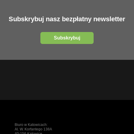
Subskrybuj nasz bezpłatny newsletter
Subskrybuj
Biuro w Katowicach:
Al. W. Korfantego 138A
40-156 Katowice