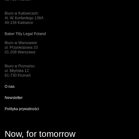
Biuro w Katowicach:
Al. W. Korfantego 138A
40-156 Katowice
Baker Tilly Legal Poland
Biuro w Warszawie:
ul. Przyokopowa 33
01-208 Warszawa
Biuro w Poznaniu:
ul. Młyńska 12
61-730 Poznań
O nas
Newsletter
Polityka prywatności
Now, for tomorrow